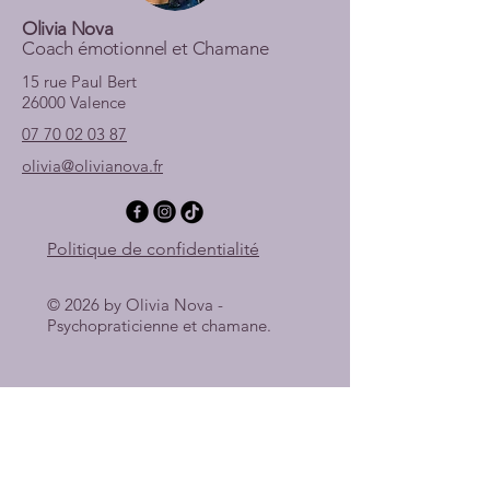
Olivia Nova
Coach émotionnel et Chamane
15 rue Paul Bert
26000 Valence
07 70 02 03 87
olivia@olivianova.fr
Politique de confidentialité
© 2026 by Olivia Nova -
Psychopraticienne et chamane.
Restez informés et
avancez sur votre
chemin jour après