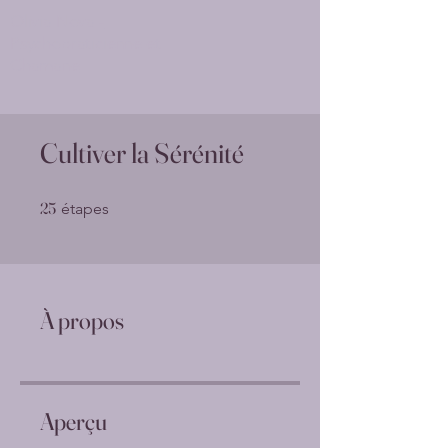
Olivia Nova -
Psychopraticienne et
Chamane
Cultiver la Sérénité
25 étapes
25
étapes
À propos
Aperçu